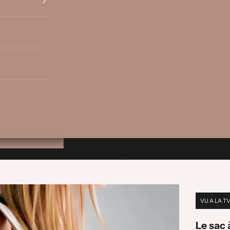
Your cart is empty
VU A LA T
Le sac 