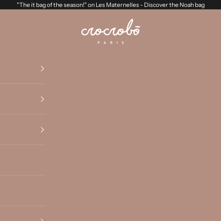
"The it bag of the season!" on Les Maternelles -
Discover the Noah bag
Crocrobo Paris