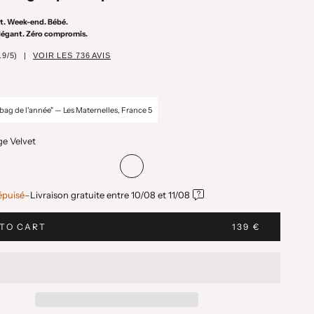
t. Week-end. Bébé.
élégant. Zéro compromis.
.9/5)
|
VOIR LES 736 AVIS
-bag de l'année" — Les Maternelles, France 5
e Velvet
opard
ige leopard
Black velvet
Sage Velvet
Sage Velvet
Sage Velvet
Sage Velvet
Sage Velvet
épuisé
–
Livraison gratuite entre
10/08
et
11/08
TO CART
139 €